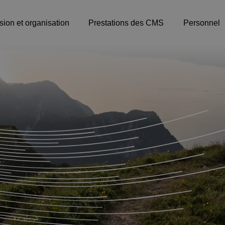
sion et organisation
Prestations des CMS
Personnel
ement
Maintien à domicile
Conditions de 
ents utiles
Aide sociale
Plan de travail
 de position
Enfance
Développemen
égie 2025-2029
Vidéos
Offres d’emplo
ct