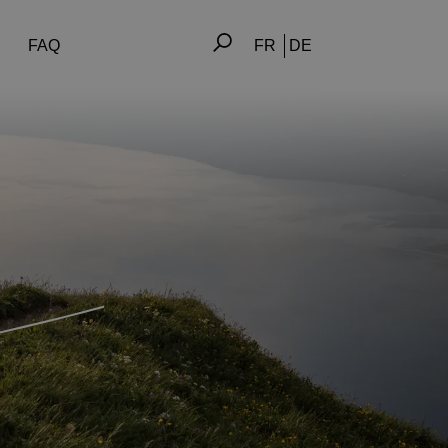
Rechercher :
FAQ
FR
DE
travail
t des compétences
i