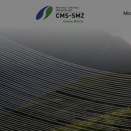
Mis
Group
Docum
Prises
Strat
Conta