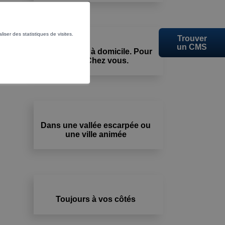
liser des statistiques de visites.
Trouver
un CMS
Aide et soins à domicile. Pour
vous. Chez vous.
Dans une vallée escarpée ou
une ville animée
Toujours à vos côtés