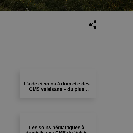
L’aide et soins à domicile des
CMS valaisans – du plus
jeune au plus âgé
Les soins pédiatriques à
domicile des CMS du Valais